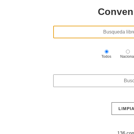
Conveni
Todos
Naciona
LIMPI
136 con