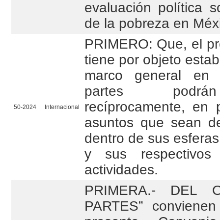
evaluación política s
de la pobreza en Méx
PRIMERO: Que, el pr
tiene por objeto estab
marco general en
partes podrá
recíprocamente, en p
50-2024
Internacional
asuntos que sean d
dentro de sus esfera
y sus respectivos
actividades.
PRIMERA.- DEL O
PARTES” convienen 