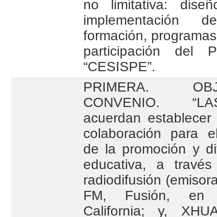
no limitativa: diseñ
implementación 
formación, programas 
participación del 
“CESISPE”.
PRIMERA. O
CONVENIO. “LA
acuerdan establece
colaboración para el
de la promoción y dif
educativa, a travé
radiodifusión (emiso
FM, Fusión, en T
California; y, XH